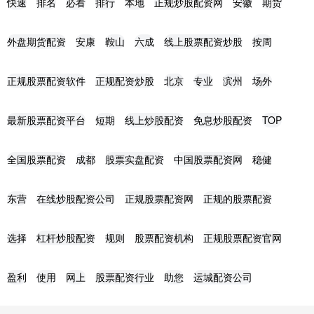
快速
排名
必看
排行
本地
正规炒股配资网
安徽
期货
外盘期货配资
安康
鞍山
六成
线上股票配资炒股
按周
正规股票配资软件
正规配资炒股
北京
专业
滨州
场外
最新股票配资平台
短期
线上炒股配资
免息炒股配资
TOP
全国股票配资
成都
股票实盘配资
中国股票配资网
稳健
东营
在线炒股配资公司
正规股票配资网
正规的股票配资
选择
杠杆炒股配资
规则
股票配资机构
正规股票配资官网
盈利
使用
网上
股票配资行业
助您
运城配资公司