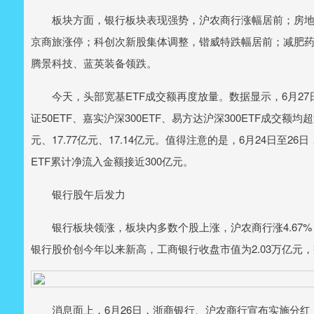
板块方面，银行板块表现强势，沪农商行涨幅居前；房地
京商旅涨停；科创次新股集体调整，锴威特跌幅居前；减肥药
腾景科技、蓝英装备领跌。
今天，头部宽基ETF成交额再度放量。数据显示，6月27日，
证50ETF、嘉实沪深300ETF、易方达沪深300ETF成交额均超
元、17.77亿元、17.14亿元。值得注意的是，6月24日至
ETF累计净流入金额接近300亿元。
银行股午后发力
银行板块领涨，板块内多数个股上涨，沪农商行涨4.67%
银行股价创今年以来新高，工商银行收盘市值为2.03万亿元，
消息面上，6月26日，浙商银行、沪农商行宣布实施分红，分红