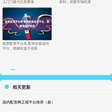
入门门槛与注意事项
获利，把握市场机遇
股票配资平台有 配资炒股选对
平台，稳健收益不迷路
相关更新
国内配资网正规平台推荐（新）