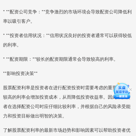
* **配资公司竞争：**竞争激烈的市场环境会导致配资公司降低利
率以吸引客户。
* **投资者信用状况：**信用状况良好的投资者通常可以获得较低
的利率。
* **配资期限：**较长的配资期限通常会导致较高的利率。
**影响投资决策**
股票配资利率是投资者在进行配资投资时需要考虑的重要因素。
较高的利率会增加投资成本，从而降低投资收益率。因此，投资
者在选择配资公司时应仔细比较利率，并根据自己的风险承受能
力和投资目标做出明智的决策。
了解股票配资利率的最新市场趋势和影响因素可以帮助投资者优