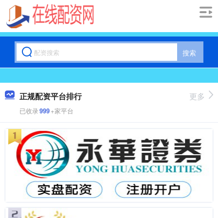
搜索
正规配资平台排行
更多
已收录
999
+家平台