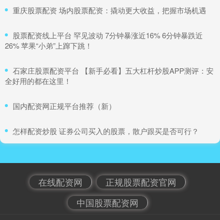
​重庆股票配资 场内股票配资：撬动更大收益，把握市场机遇
​股票配资线上平台 罕见波动 7分钟暴涨近16% 6分钟暴跌近
26% 苹果“小弟”上蹿下跳！
​石家庄股票配资平台 【新手必看】五大杠杆炒股APP测评：安
全好用的都在这里！
​国内配资网正规平台推荐（新）
​怎样配资炒股 证券公司买入的股票，散户跟买是否可行？
在线配资网
正规股票配资官网
中国股票配资网