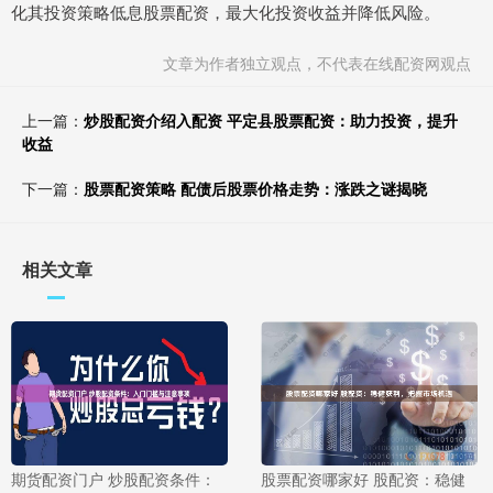
化其投资策略低息股票配资，最大化投资收益并降低风险。
文章为作者独立观点，不代表在线配资网观点
上一篇：
炒股配资介绍入配资 平定县股票配资：助力投资，提升
收益
下一篇：
股票配资策略 配债后股票价格走势：涨跌之谜揭晓
相关文章
期货配资门户 炒股配资条件：
股票配资哪家好 股配资：稳健