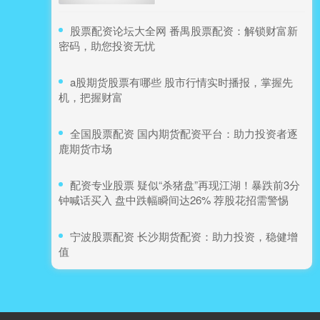
在线配资网
：
2026-03-15
​股票配资论坛大全网 番禺股票配资：解锁财富新
在股市中，配资如同一把双刃剑，既能放大潜
密码，助您投资无忧
在收益，也可能加剧风险。如何在利用杠杆的
同时，实现稳健的收益增长，是每位投资者必
​a股期货股票有哪些 股市行情实时播报，掌握先
机，把握财富
炒股配资网：杠杆交易首选平台
​全国股票配资 国内期货配资平台：助力投资者逐
在线配资网
：
2026-06-11
鹿期货市场
在当今股市投资领域，越来越多的投资者开始
关注配资交易。炒股配资网作为专业的杠杆交
​配资专业股票 疑似“杀猪盘”再现江湖！暴跌前3分
易服务平台，为投资者提供了便捷、安全的资
钟喊话买入 盘中跌幅瞬间达26% 荐股花招需警惕
眉山股票配资平台指南
​宁波股票配资 长沙期货配资：助力投资，稳健增
中国股票配资网
：
2026-08-06
值
随着A股市场的波动加剧，越来越多的眉山投
资者开始关注股票配资这一杠杆工具。股票配
资能够放大资金使用效率，在行情向好时获得