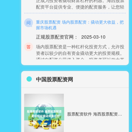
重庆股票配资 场内股票配资：撬动更大收益，把
握市场机遇
正规股票配资官网
：
2025-03-10
场内股票配资是一种杠杆化投资方式，允许投
资者以较少的自有资金撬动更大的投资规模。
通过向配资公司借入资金，投资者可以放大其
杠杆炒股配资 上海商品期货配资：助您放大交易
收益
中国股票配资网
中国股票配资网
：
2026-01-04
上海商品期货市场是国内重要的期货交易中
心，为投资者提供了丰富的交易品种和广阔的
市场空间。然而，对于资金有限的投资者来
说，
股票配资软件 海西股票配资：助您轻松撬动财富杠杆
配资炒股优选 配资炒股盈利策略：如何稳健放大
收益