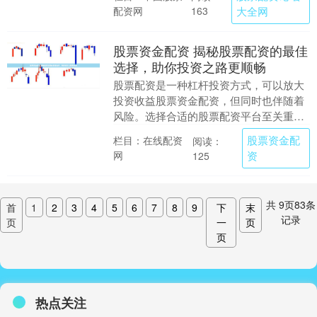
金，增加....
配资网
大全网
163
股票资金配资 揭秘股票配资的最佳
选择，助你投资之路更顺畅
股票配资是一种杠杆投资方式，可以放大
投资收益股票资金配资，但同时也伴随着
风险。选择合适的股票配资平台至关重
要，它将直接影响你的投资体验和收益。
股票资金配
栏目：在线配资
阅读：
香港配资炒股的杠....
网
资
125
共
9
页
83
条
首
1
2
3
4
5
6
7
8
9
下
末
记录
页
一
页
页
热点关注