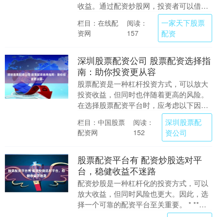
收益。通过配资炒股网，投资者可以借用
资金进行股票交易，从而提高自己的资金
一家天下股票
栏目：在线配
阅读：
利用率。 * *....
资网
配资
157
深圳股票配资公司 股票配资选择指
南：助你投资更从容
股票配资是一种杠杆投资方式，可以放大
投资收益，但同时也伴随着更高的风险。
在选择股票配资平台时，应考虑以下因
素： 期货配资通过提供资金杠杆，可以放
深圳股票配
栏目：中国股票
阅读：
大投资者的资金规....
配资网
资公司
152
股票配资平台有 配资炒股选对平
台，稳健收益不迷路
配资炒股是一种杠杆化的投资方式，可以
放大收益，但同时风险也更大。因此，选
择一个可靠的配资平台至关重要。 * **放
大收益：**通过借用资金，投资者可以放