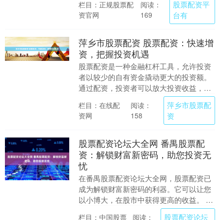
股票配资平
栏目：正规股票配
阅读：
大收益，....
资官网
台有
169
萍乡市股票配资 股票配资：快速增
资，把握投资机遇
股票配资是一种金融杠杆工具，允许投资
者以较少的自有资金撬动更大的投资额。
通过配资，投资者可以放大投资收益，把
握市场机遇。 配资的优势在于放大收益。
萍乡市股票配
栏目：在线配
阅读：
例如，投资者拥....
资网
资
158
股票配资论坛大全网 番禺股票配
资：解锁财富新密码，助您投资无
忧
在番禺股票配资论坛大全网，股票配资已
成为解锁财富新密码的利器。它可以让您
以小博大，在股市中获得更高的收益。 *
**放大资金：**获得比自身资金更多的资
股票配资论坛
栏目：中国股票
阅读：