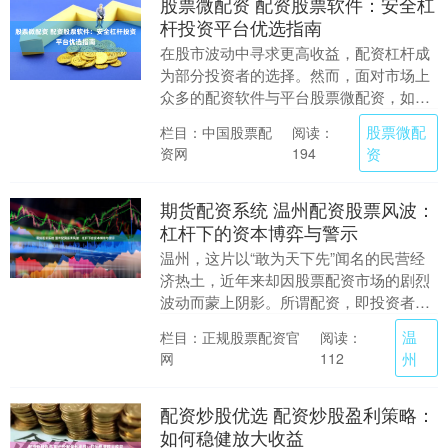
股票微配资 配资股票软件：安全杠
杆投资平台优选指南
在股市波动中寻求更高收益，配资杠杆成
为部分投资者的选择。然而，面对市场上
众多的配资软件与平台股票微配资，如何
安全、合规地进行杠杆投资，是每位投资
股票微配
栏目：中国股票配
阅读：
者必须审慎对待的....
资网
资
194
期货配资系统 温州配资股票风波：
杠杆下的资本博弈与警示
温州，这片以“敢为天下先”闻名的民营经
济热土，近年来却因股票配资市场的剧烈
波动而蒙上阴影。所谓配资，即投资者通
过借贷杠杆放大本金进行股票交易，这本
温
栏目：正规股票配资官
阅读：
是资本市场中常....
网
州
112
配资炒股优选 配资炒股盈利策略：
如何稳健放大收益