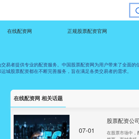
在线配资网
正规股票配资官网
为交易者提供专业的配资服务。中国股票配资网为用户带来了全面的
和运城股票配资都在不断完善服务，旨在满足各类交易者的需求。
在线配资网 相关话题
股票配资公司
07-01
在股票市场中，