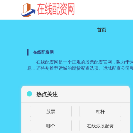
首页
在线配资网
在线配资网是一个正规的股票配资官网，致力于
息，还特别推荐运城的期货配资选项。运城配资公司
热点关注
股票
杠杆
哪个
在线炒股配资