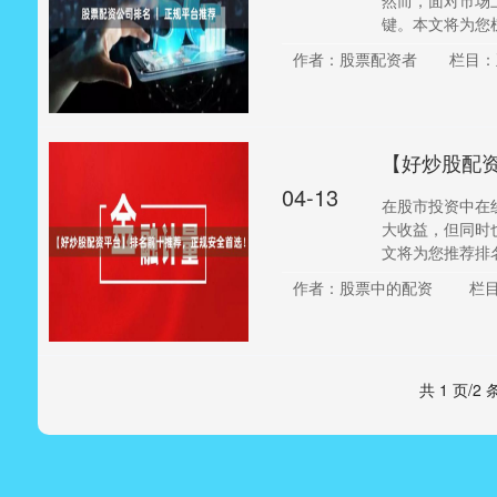
然而，面对市场
键。本文将为您梳
作者：股票配资者
栏目：
【好炒股配
04-13
在股市投资中在
大收益，但同时
文将为您推荐排名
作者：股票中的配资
栏
共 1 页/2